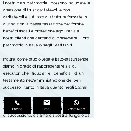
I nostri piani patrimoniali possono includere la
creazione di trust caritatevoli e non
caritatevoli e l'utilizzo di strutture formate in
giurisdizioni a bassa tassazione per fornire
benefici fiscali e protezione aggiuntiva ai
nostri clienti che cercano di preservare il loro
patrimonio in Italia o negli Stati Uniti.
Inoltre, come studio legale italo-statunitense,
siamo in grado di rappresentare sia gli
esecutori che i fiduciari e i beneficiari di un
testamento nell'amministrazione dei beni
successori tanto in Italia quanto negli
States
.
Siamo altresì altamente qualificati anche in
contenziosi patrimoniali, inclusi i procedimenti
Phone
Email
WhatsApp
di successione, e siamo disposti a fungere da
esecutori e fiduciari qualora sia appropriato,
garantendo una gestione efficiente e